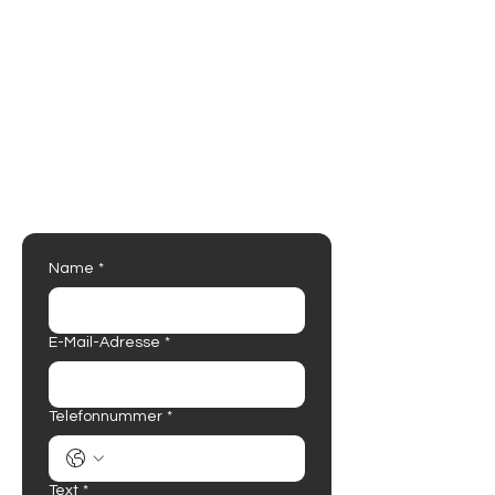
Wir beraten dich persönlich
Name
*
E-Mail-Adresse
*
Telefonnummer
*
Text
*