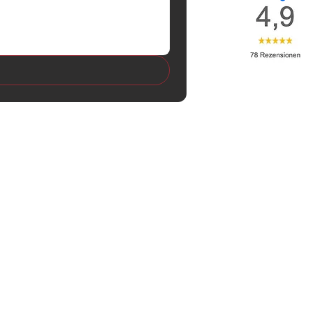
krad, beheizbar
Wagenheber
Plus inkl. Umgebungsansicht und
vorne und hinten
tanzregelung ACC mit Stop & Go
 Area View
: Textil
ium Style Plus
it in weiß
krovlies ArtVelours
rsitz el. verstellbar mit
nd Lendenwirbelstütze
 Sitze vorne
ung 30 farbig
ackierung Candy-weiss uni