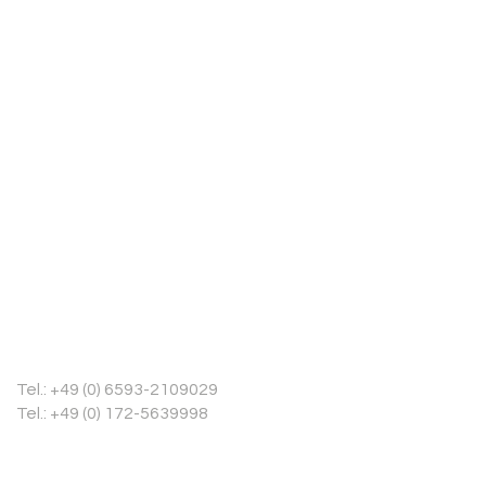
Stecker (32 A, Mode 3)
n: 8x19 / 9x19 (Venlo)
fahrerseite, Beifahrerairbag
ängerschutz, Außensound (e-
y
tem (ABS)
antrieb
r. verstell-, heiz- und anklappbar
kung
ex, links und rechts
Tel.: +49 (0) 6593-2109029
arz lackiert und Türgriffe außen
Tel.: +49 (0) 172-5639998
ch verstärkt
 3 kW