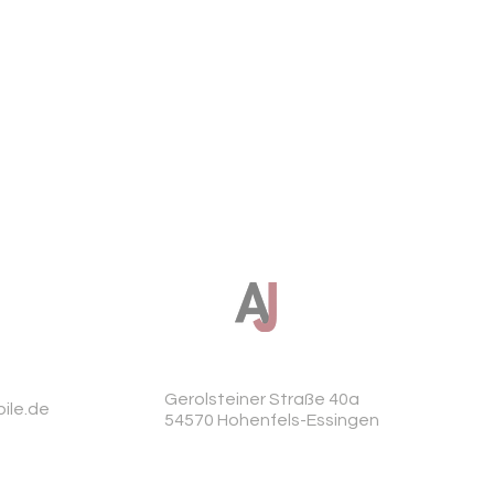
Ladekabel mit Typ 2-
LM-Felgen vorn/hinte
Serienausstattung:
Airbag Fahrer-/Bei
abschaltbar
Akustischer Fußg
sound)
Antennen-Diversit
Anti-Blockier-Sys
Antriebsart: Heck
Außenspiegel elekt
mit Spiegelabsen
Außenspiegel konv
Gerolsteiner Straße 40a
ile.de
Außenspiegel schw
54570 Hohenfels-Essingen
in Wagenfarbe
Bodenbelag: Teppi
DC / DC Wandler