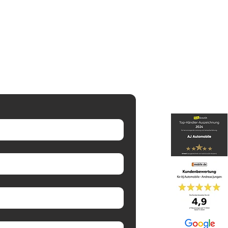
lappe sensorgesteuert
etüren links und rechts
leuchtet
 Heckklappe
lage mit Innenraumüberwachung
Infotainment Plus
m Discover Pro
tstelle Komfort mit kabelloser
Komfort-Paket Plus
sen beheizt
eizbar
lüsse
ne variabel, ID.Buzz Box
nnung, Netz
omatisch abblendbar